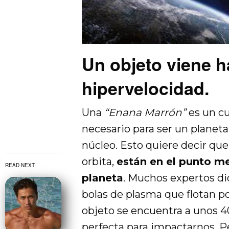
Un objeto viene ha
hipervelocidad.
Una
“Enana Marrón”
es un c
necesario para ser un planeta
núcleo. Esto quiere decir que
orbita,
están en el punto me
READ NEXT
planeta
. Muchos expertos d
bolas de plasma que flotan po
objeto se encuentra a unos 4
perfecta para impactarnos. P