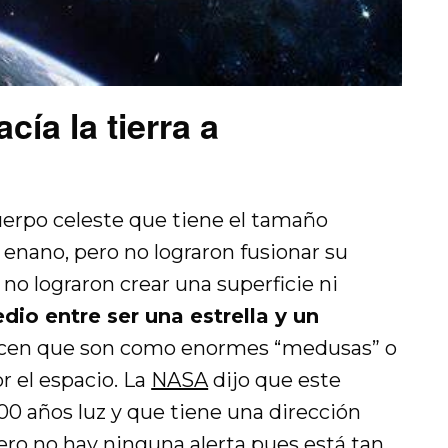
cía la tierra a
uerpo celeste que tiene el tamaño
 enano, pero no lograron fusionar su
 no lograron crear una superficie ni
dio entre ser una estrella y un
icen que son como enormes “medusas” o
r el espacio. La
NASA
dijo que este
00 años luz y que tiene una dirección
ero no hay ninguna alerta pues está tan