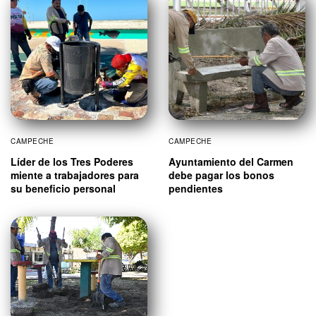
CAMPECHE
CAMPECHE
Líder de los Tres Poderes
Ayuntamiento del Carmen
miente a trabajadores para
debe pagar los bonos
su beneficio personal
pendientes