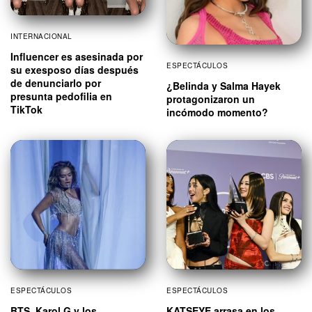
INTERNACIONAL
Influencer es asesinada por
ESPECTÁCULOS
su exesposo días después
de denunciarlo por
¿Belinda y Salma Hayek
presunta pedofilia en
protagonizaron un
TikTok
incómodo momento?
ESPECTÁCULOS
ESPECTÁCULOS
BTS, Karol G y los
KATSEYE arrasa en los