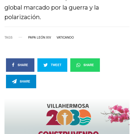
global marcado por la guerra y la
polarización.
TAGS
PAPA LEÓN XIV
VATICANOO
SHARE
TWEET
SHARE
SHARE