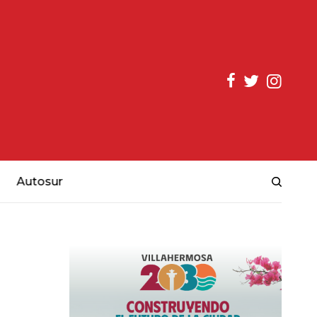
Autosur