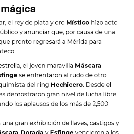
e mágica
ar, el rey de plata y oro
Místico
hizo acto
público y anunciar que, por causa de una
o que pronto regresará a Mérida para
ateco.
strella, el joven maravilla
Máscara
sfinge
se enfrentaron al rudo de otro
lquimista del ring
Hechicero
. Desde el
res demostraron gran nivel de lucha libre
ando los aplausos de los más de 2,500
 una gran exhibición de llaves, castigos y
scara Dorada
y
Esfinge
vencieron a los