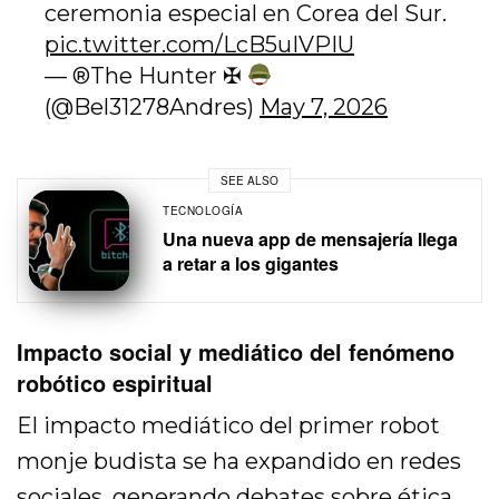
ceremonia especial en Corea del Sur.
pic.twitter.com/LcB5uIVPIU
—
®️
The Hunter ✠
(@Bel31278Andres)
May 7, 2026
SEE ALSO
TECNOLOGÍA
Una nueva app de mensajería llega
a retar a los gigantes
Impacto social y mediático del fenómeno
robótico espiritual
El impacto mediático del primer robot
monje budista se ha expandido en redes
sociales, generando debates sobre ética,