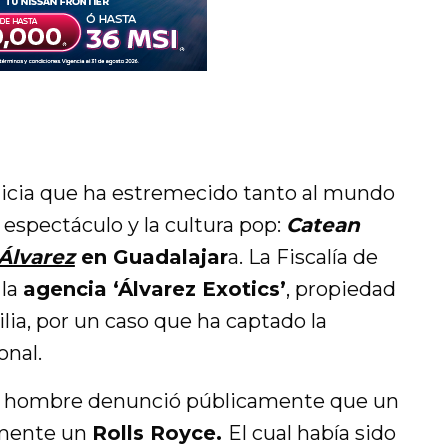
ticia que ha estremecido tanto al mundo
 espectáculo y la cultura pop:
Catean
Álvarez
en Guadalajar
a. La Fiscalía de
 la
agencia ‘Álvarez Exotics’
, propiedad
lia, por un caso que ha captado la
onal.
un hombre denunció públicamente que un
amente un
Rolls Royce.
El cual había sido