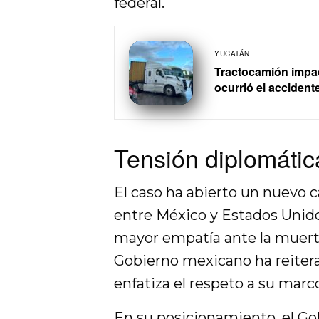
federal.
YUCATÁN
Tractocamión impac
ocurrió el accident
Tensión diplomática
El caso ha abierto un nuevo ca
entre México y Estados Unido
mayor empatía ante la muert
Gobierno mexicano ha reitera
enfatiza el respeto a su marco
En su posicionamiento, el
Go