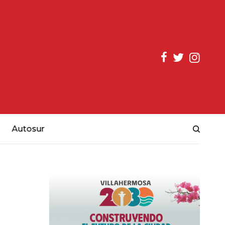
Autosur