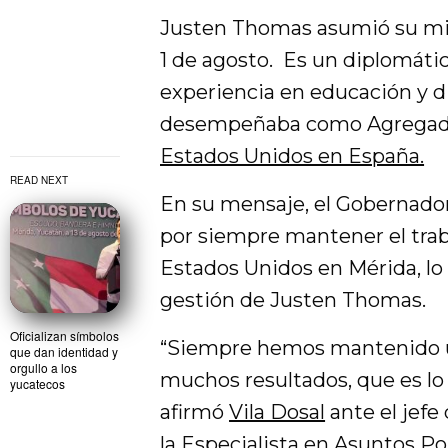
Justen Thomas asumió su mis
1 de agosto. Es un diplomát
experiencia en educación y d
desempeñaba como Agregado
Estados Unidos en España.
READ NEXT
En su mensaje, el Gobernador
por siempre mantener el trab
Estados Unidos en Mérida, l
gestión de Justen Thomas.
Oficializan símbolos
“Siempre hemos mantenido un
que dan identidad y
orgullo a los
muchos resultados, que es lo 
yucatecos
afirmó
Vila Dosal
ante el jefe
la Especialista en Asuntos Po