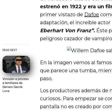
estrenó en 1922 y era un f
primer vistazo de
Dafoe
como
adaptación, el increíble actor 
Eberhart Von Franz”.
Éste p
peligroso cazador de vampiro
READ NEXT
En la imagen vemos al famoso
que parece una tumba, mientr
paso.
Vinculan a proceso
a familiares de
Genaro García
Los productores además de m
Luna
curiosos. Para empezar se c
pantalla no es creado por com