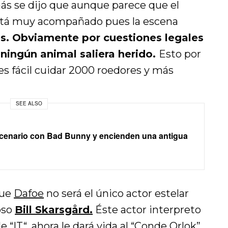
s se dijo que aunque parece que el
 está muy acompañado pues la escena
s. Obviamente por cuestiones legales
 ningún animal saliera herido.
Esto por
es fácil cuidar 2000 roedores y más
SEE ALSO
cenario con Bad Bunny y encienden una antigua
que
Dafoe
no será el único actor estelar
oso
Bill Skarsgård.
Éste actor interpreto
e “
IT
“, ahora le dará vida al
“Conde Orlok”