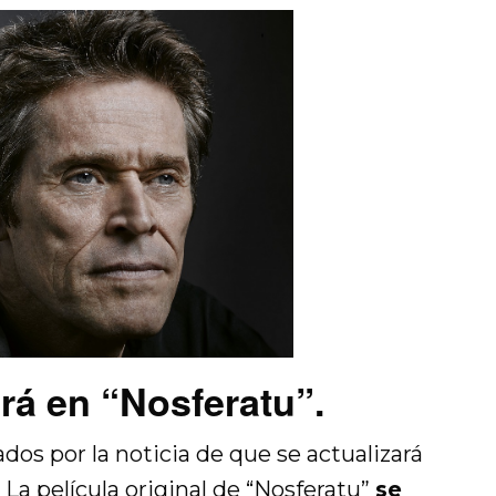
rá en “Nosferatu”.
os por la noticia de que se actualizará
La película original de “
Nosferatu
”
se