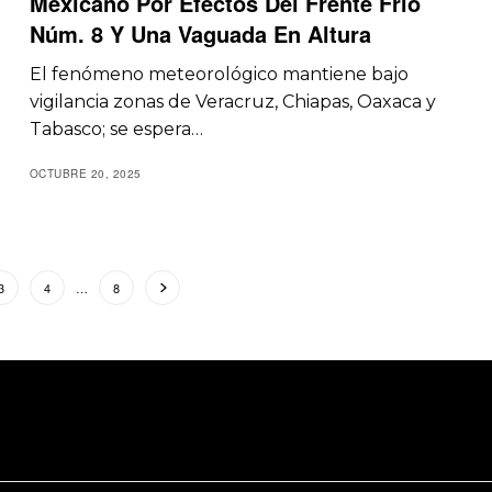
Mexicano Por Efectos Del Frente Frío
Núm. 8 Y Una Vaguada En Altura
El fenómeno meteorológico mantiene bajo
vigilancia zonas de Veracruz, Chiapas, Oaxaca y
Tabasco; se espera…
OCTUBRE 20, 2025
3
4
…
8