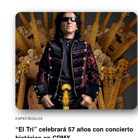
ESPECTÁCULOS
“El Tri” celebrará 57 años con concierto
histórico en CDMX