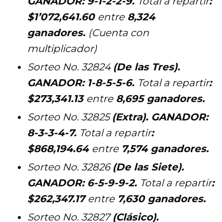
GANADOR: 9-1-2-2-9.
T
otal
a repartir
:
$1’072,641.60
entre
8,324
ganadores.
(Cuenta con
multiplicador)
Sorteo No. 32824
(De las Tres).
GANADOR: 1-8-5-5-6.
T
otal
a repartir
:
$273,341.13
entre
8,695 ganadores.
Sorteo No. 32825
(Extra). GANADOR:
8-3-3-4-7.
T
otal
a repartir
:
$868,194.64
entre
7,574 ganadores.
Sorteo No. 32826
(De las Siete).
GANADOR: 6-5-9-9-2.
T
otal
a repartir
:
$262,347.17
entre
7,630 ganadores.
Sorteo No. 32827
(Clásico).