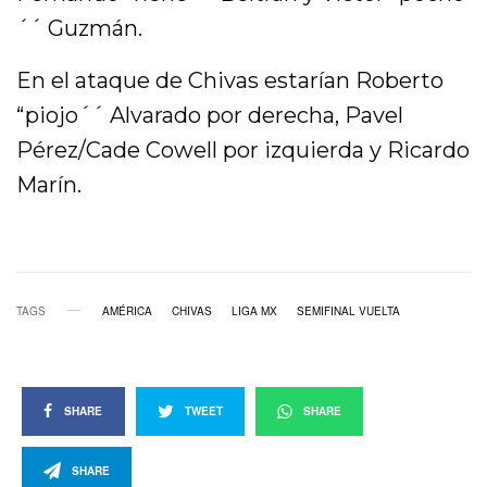
´´ Guzmán.
En el ataque de Chivas estarían Roberto
“piojo´´ Alvarado por derecha, Pavel
Pérez/Cade Cowell por izquierda y Ricardo
Marín.
TAGS
AMÉRICA
CHIVAS
LIGA MX
SEMIFINAL VUELTA
SHARE
TWEET
SHARE
SHARE