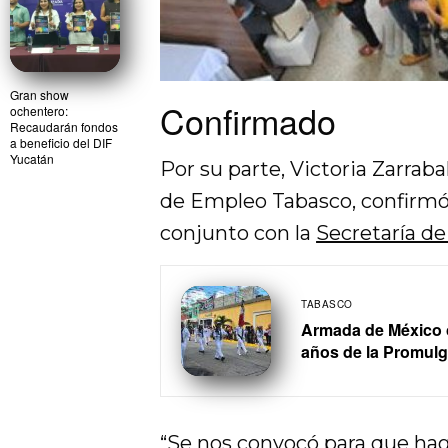
Gran show
Confirmado
ochentero:
Recaudarán fondos
a beneficio del DIF
Yucatán
Por su parte, Victoria Zarraba
de Empleo Tabasco, confirmó l
conjunto con la
Secretaría d
TABASCO
Armada de México c
años de la Promulg
“Se nos convocó para que ha