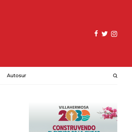
Autosur