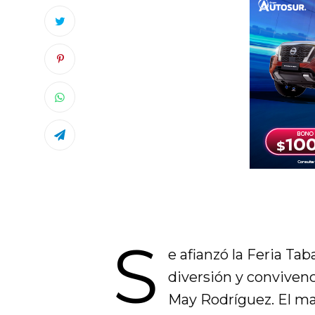
S
e afianzó la Feria T
diversión y convivenc
May Rodríguez. El man