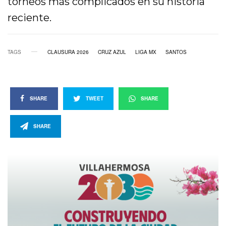
torneos más complicados en su historia
reciente.
TAGS
CLAUSURA 2026
CRUZ AZUL
LIGA MX
SANTOS
SHARE
TWEET
SHARE
SHARE