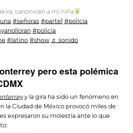
kira, canonicen a mi niña
funa
#señoras
#parte1
#policia
yanolloran
#policia
me
#latino
#show
♬ sonido
onterrey pero esta polémica
 CDMX
onterrey
y la gira ha sido un fenómeno en
en la Ciudad de México provocó miles de
es expresaron su molestia ante lo que
to: