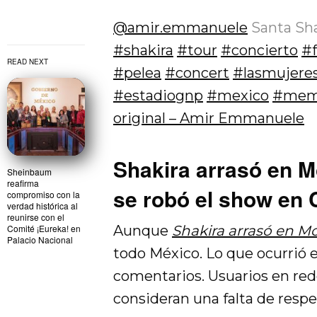
@amir.emmanuele
Santa Sha
#shakira
#tour
#concierto
#
READ NEXT
#pelea
#concert
#lasmujeres
#estadiognp
#mexico
#me
original – Amir Emmanuele
Shakira arrasó en M
Sheinbaum
reafirma
se robó el show en
compromiso con la
verdad histórica al
reunirse con el
Comité ¡Eureka! en
Aunque
Shakira arrasó en M
Palacio Nacional
todo México. Lo que ocurrió 
comentarios. Usuarios en red
consideran una falta de respe