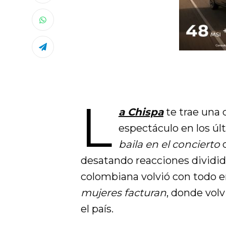
L
a Chispa
te trae una d
espectáculo en los úl
baila en el concierto
d
desatando reacciones dividida
colombiana volvió con todo e
mujeres facturan
, donde volv
el país.