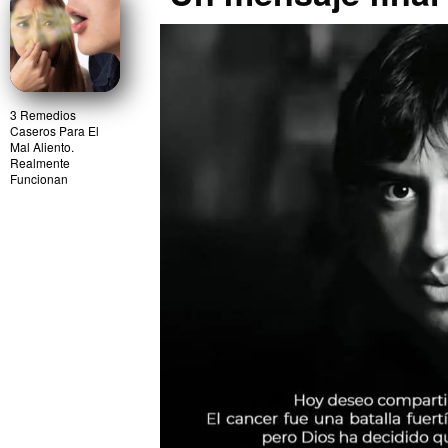
3 Remedios
Caseros Para El
Mal Aliento.
Realmente
Funcionan