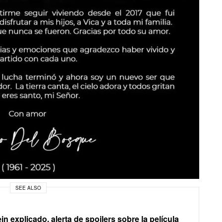
SEE ALSO
in explicado, alerta de spoilers sobre la película