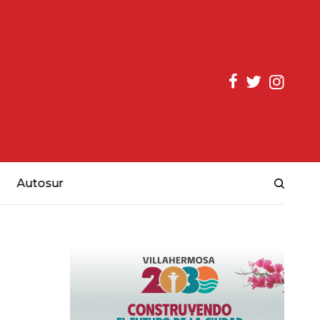
Autosur