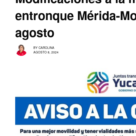
entronque Mérida-Motu
agosto
BY
CAROLINA
AGOSTO 8, 2024