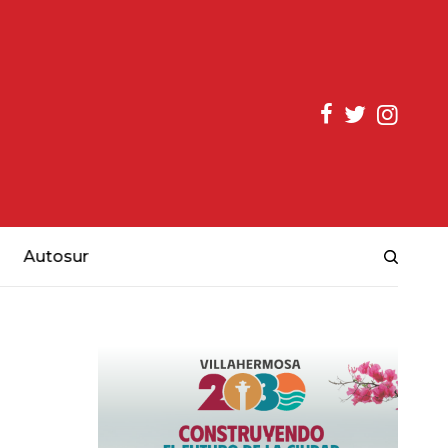
Autosur