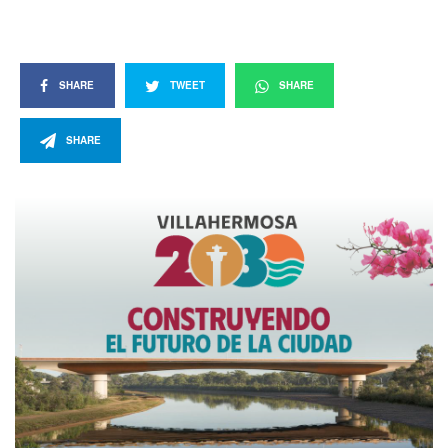
SHARE
TWEET
SHARE
SHARE