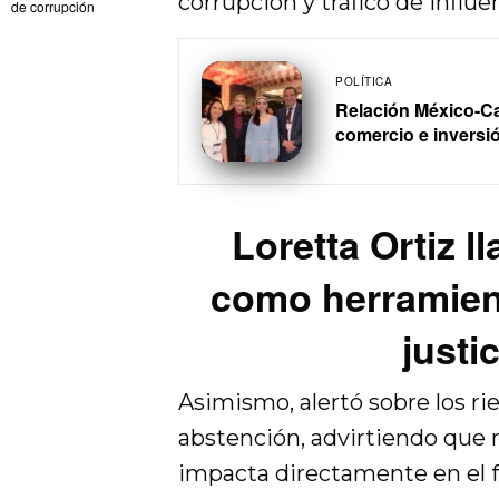
corrupción y tráfico de influe
de corrupción
POLÍTICA
Relación México-C
comercio e inversi
Loretta Ortiz l
como herramient
justi
Asimismo, alertó sobre los ri
abstención, advirtiendo que 
impacta directamente en el fu