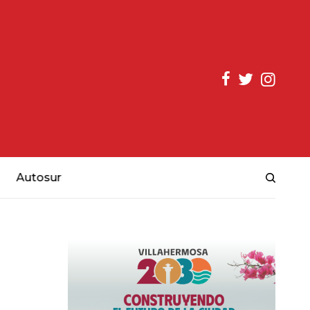
Autosur