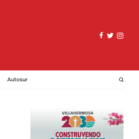
Autosur