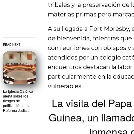
tribales y la preservación de l
materias primas pero marcad
A su llegada a Port Moresby,
de bienvenida, mientras que 
READ NEXT
con reuniones con obispos y 
atendidos por un colegio cató
encuentros destacan la labor d
particularmente en la educac
vulnerables.
La Iglesia Católica
alerta sobre los
La visita del Pap
riesgos de
politización en la
Reforma Judicial
Guinea, un llamado
inmensa d