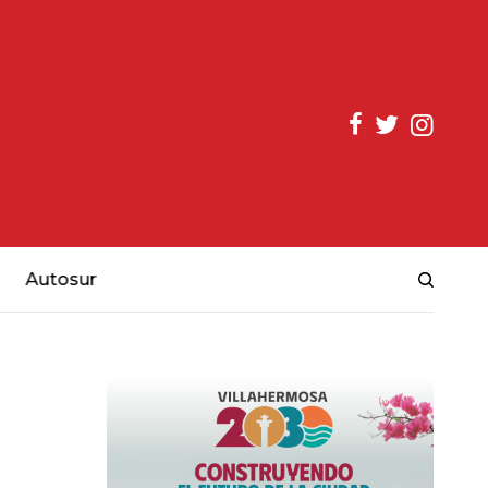
Autosur