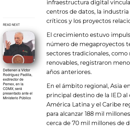
infraestructura digital vinculad
centros de datos, la industri
críticos y los proyectos relac
READ NEXT
El crecimiento estuvo impul
número de megaproyectos tec
sectores tradicionales, como 
renovables, registraron meno
Detienen a Víctor
años anteriores.
Rodríguez Padilla,
exdirector de
Pemex, en la
En el ámbito regional, Asia 
CDMX; será
presentado ante el
principal destino de la IED al
Ministerio Público
América Latina y el Caribe re
para alcanzar 188 mil millones
cerca de 70 mil millones de dól