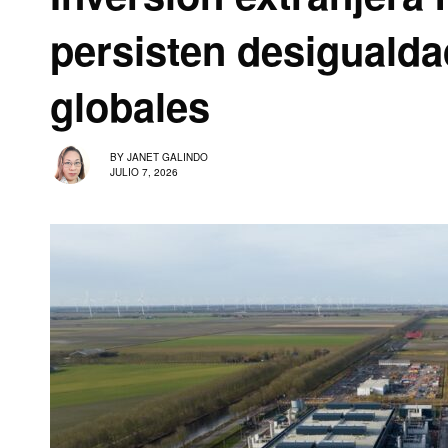
persisten desigualda
globales
BY
JANET GALINDO
JULIO 7, 2026