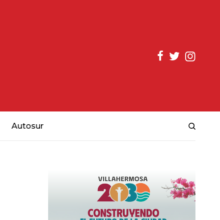
Autosur