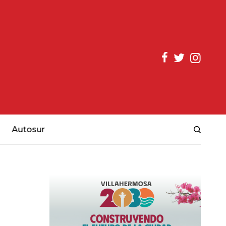
Autosur