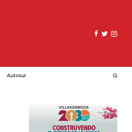
Autosur