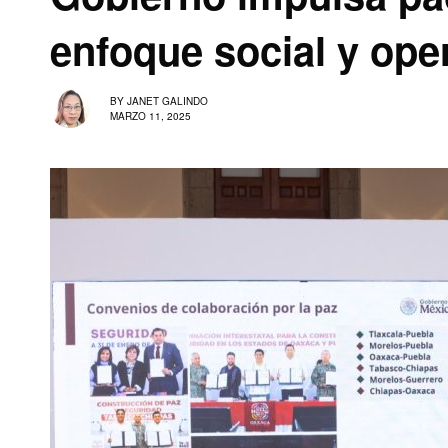
enfoque social y ope
BY
JANET GALINDO
MARZO 11, 2025