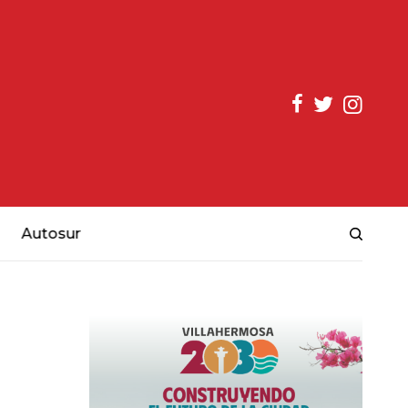
Autosur