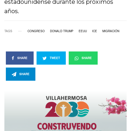
estadounidense durante los próximos
años.
TAGS
CONGRESO
DONALD TRUMP
EEUU
ICE
MIGRACIÓN
SHARE
TWEET
SHARE
SHARE