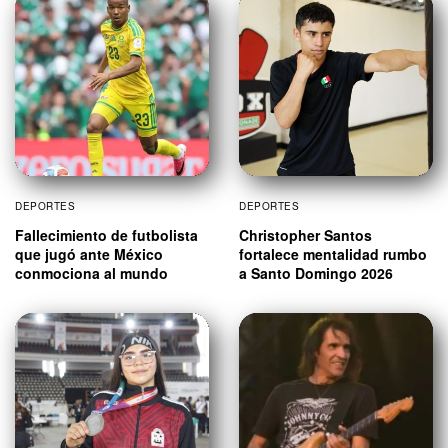
DEPORTES
DEPORTES
Fallecimiento de futbolista
Christopher Santos
que jugó ante México
fortalece mentalidad rumbo
conmociona al mundo
a Santo Domingo 2026