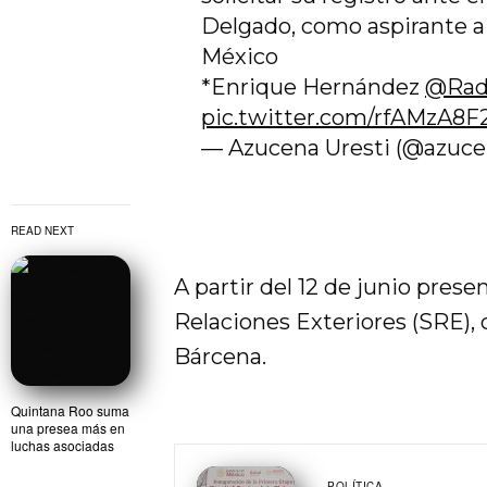
Delgado, como aspirante a 
México
*Enrique Hernández
@Rad
pic.twitter.com/rfAMzA8F
— Azucena Uresti (@azuc
READ NEXT
A partir del 12 de junio prese
Relaciones Exteriores (SRE), c
Bárcena.
Quintana Roo suma
una presea más en
luchas asociadas
POLÍTICA