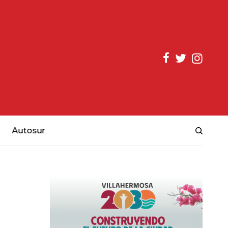
Autosur