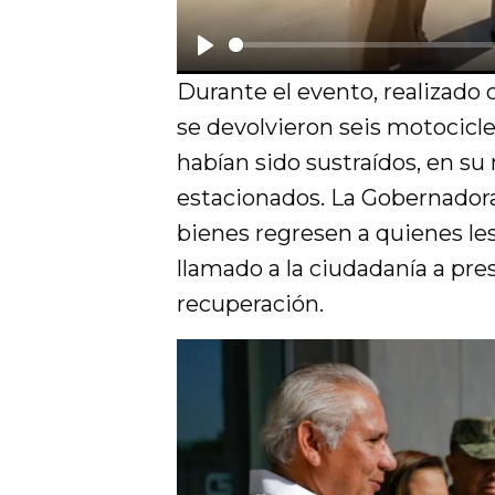
P
Durante el evento, realizado 
l
se devolvieron seis motocicl
a
habían sido sustraídos, en s
y
estacionados. La Gobernadora
bienes regresen a quienes les
llamado a la ciudadanía a pre
recuperación.