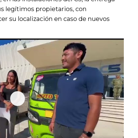
s legítimos propietarios, con
cer su localización en caso de nuevos
P
l
a
y