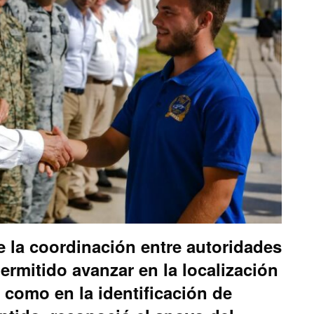
e
e
n
 la coordinación entre autoridades
permitido avanzar en la localización
 como en la identificación de