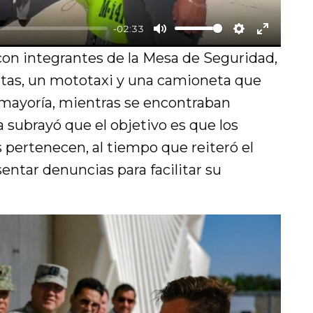
-02:33
M
S
E
con integrantes de la Mesa de Seguridad,
u
e
n
etas, un mototaxi y una camioneta que
t
t
t
u mayoría, mientras se encontraban
e
t
e
 subrayó que el objetivo es que los
i
r
 pertenecen, al tiempo que reiteró el
n
f
sentar denuncias para facilitar su
g
u
s
l
l
s
c
r