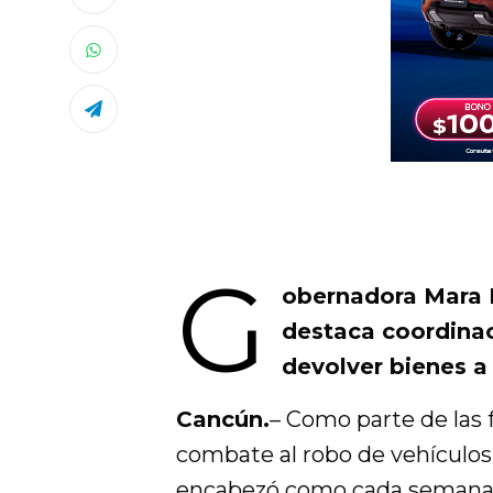
G
obernadora Mara L
destaca coordinac
devolver bienes a
Cancún.
– Como parte de las
combate al robo de vehículo
encabezó como cada semana, e