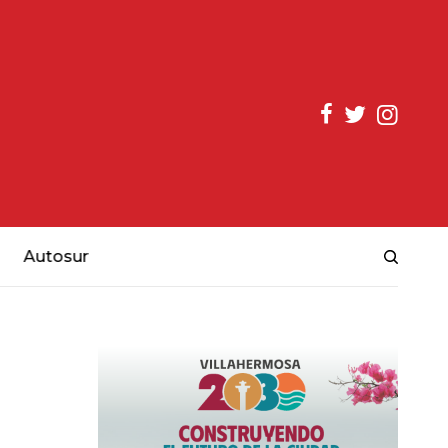
Autosur