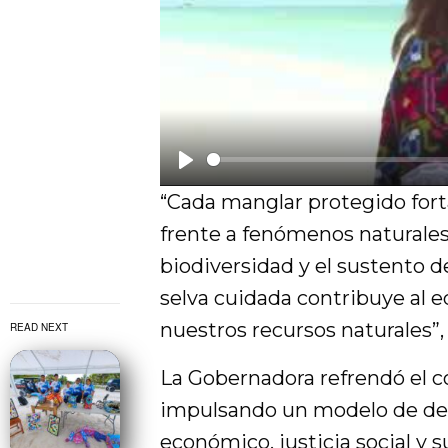
P
“Cada manglar protegido forta
l
frente a fenómenos naturales;
a
biodiversidad y el sustento d
y
selva cuidada contribuye al eq
nuestros recursos naturales”,
READ NEXT
La Gobernadora refrendó el 
impulsando un modelo de de
económico, justicia social y 