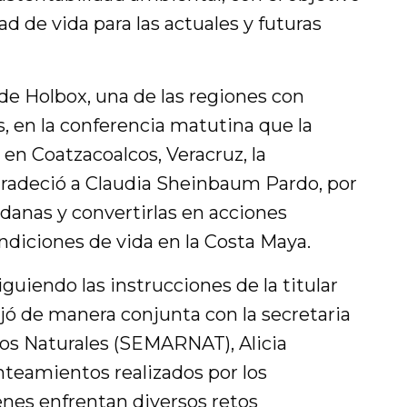
l
d de vida para las actuales y futuras
s
c
de Holbox, una de las regiones con
r
s, en la conferencia matutina que la
e
en Coatzacoalcos, Veracruz, la
e
adeció a Claudia Sheinbaum Pardo, por
n
anas y convertirlas en acciones
ndiciones de vida en la Costa Maya.
guiendo las instrucciones de la titular
bajó de manera conjunta con la secretaria
s Naturales (SEMARNAT), Alicia
nteamientos realizados por los
nes enfrentan diversos retos