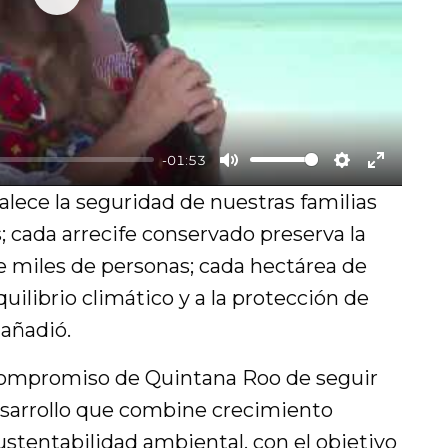
P
l
a
y
-01:53
M
S
E
lece la seguridad de nuestras familias
u
e
n
 cada arrecife conservado preserva la
t
t
t
e miles de personas; cada hectárea de
e
t
e
uilibrio climático y a la protección de
i
r
 añadió.
n
f
compromiso de Quintana Roo de seguir
g
u
sarrollo que combine crecimiento
s
l
sustentabilidad ambiental, con el objetivo