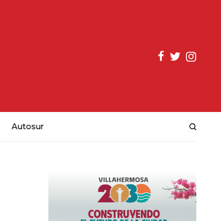
Autosur