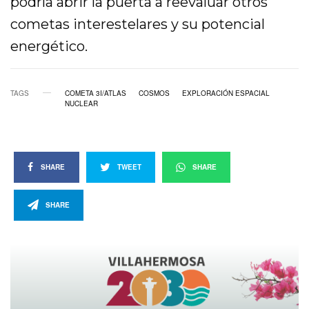
podría abrir la puerta a reevaluar otros
cometas interestelares y su potencial
energético.
TAGS
COMETA 3I/ATLAS
COSMOS
EXPLORACIÓN ESPACIAL
NUCLEAR
SHARE
TWEET
SHARE
SHARE