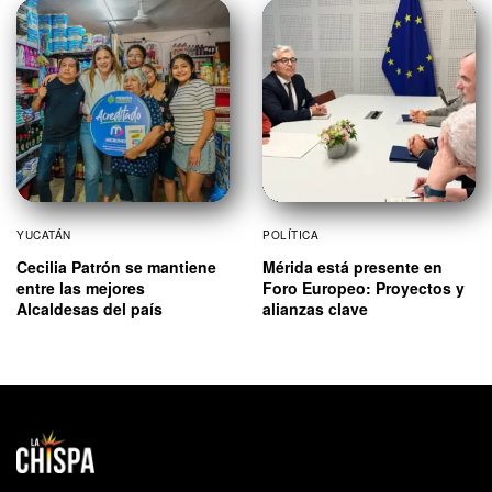
YUCATÁN
POLÍTICA
Cecilia Patrón se mantiene
Mérida está presente en
entre las mejores
Foro Europeo: Proyectos y
Alcaldesas del país
alianzas clave