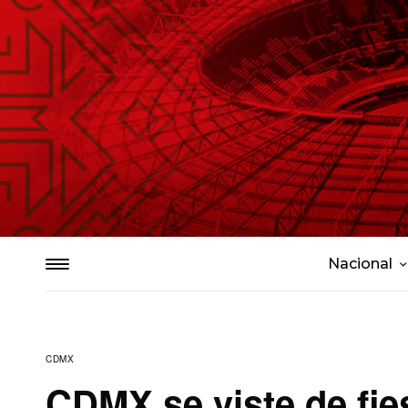
Nacional
CDMX
CDMX se viste de fie