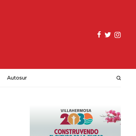
Autosur