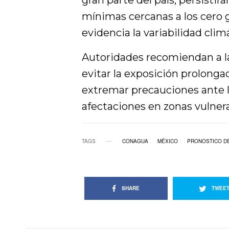
gran parte del país, persisti
mínimas cercanas a los cero g
evidencia la variabilidad clim
Autoridades recomiendan a l
evitar la exposición prolonga
extremar precauciones ante ll
afectaciones en zonas vulnera
TAGS
CONAGUA
MÉXICO
PRONOSTICO DE
SHARE
TWEE