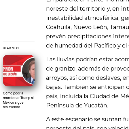
noreste del territorio y, en i
inestabilidad atmosférica, ge
Coahuila, Nuevo León, Tamaul
prevén precipitaciones inten
de humedad del Pacífico y el 
READ NEXT
Las lluvias podrían estar aco
de granizo, además de provoc
arroyos, así como deslaves, 
bajas. También se anticipan 
Cómo podría
país, incluida la Ciudad de Méx
reaccionar Trump si
México sigue
Península de Yucatán.
resistiendo
A este escenario se suman fue
noroeste del país, con veloci