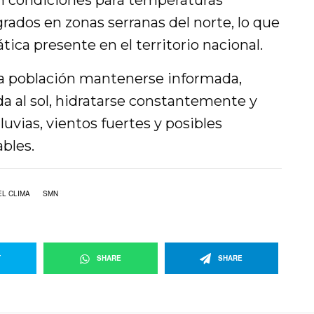
rán condiciones para temperaturas
rados en zonas serranas del norte, lo que
ática presente en el territorio nacional.
a población mantenerse informada,
da al sol, hidratarse constantemente y
uvias, vientos fuertes y posibles
bles.
L CLIMA
SMN
T
SHARE
SHARE