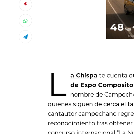
L
a Chispa
te cuenta 
de Expo Composito
nombre de Campeche 
quienes siguen de cerca el t
cantautor campechano regres
reconocimiento tras obtener 
concurso internacional “La N