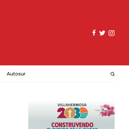
Autosur