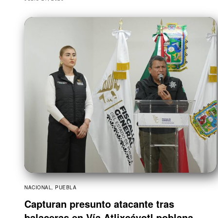
NACIONAL
,
PUEBLA
Capturan presunto atacante tras
balaceras en Vía Atlixcáyotl poblana