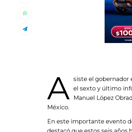
A
siste el gobernador
el sexto y último i
Manuel López Obrado
México.
En este importante evento d
destacó que estos seis años 