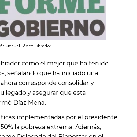
rés Manuel López Obrador.
 Obrador como el mejor que ha tenido
os, señalando que ha iniciado una
 ahora corresponde consolidar y
su legado y asegurar que esta
irmó Díaz Mena.
líticas implementadas por el presidente,
n 50% la pobreza extrema. Además,
 como Delegado del
Bienestar
en el