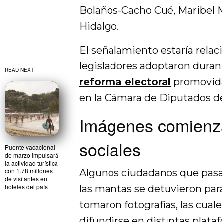
Bolaños-Cacho Cué, Maribel M
Hidalgo.
El señalamiento estaría relac
legisladores adoptaron durant
READ NEXT
reforma electoral
promovida
en la Cámara de Diputados d
Imágenes comienza
sociales
Puente vacacional
de marzo impulsará
la actividad turística
con 1.78 millones
Algunos ciudadanos que pasab
de visitantes en
hoteles del país
las mantas se detuvieron par
tomaron fotografías, las cua
difundirse en distintas plataf