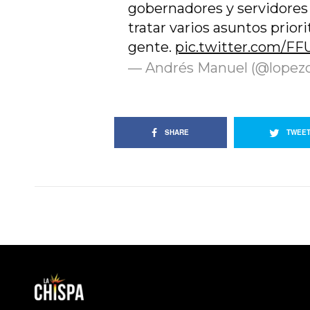
gobernadores y servidores 
tratar varios asuntos priori
gente.
pic.twitter.com/F
— Andrés Manuel (@lopez
SHARE
TWEE