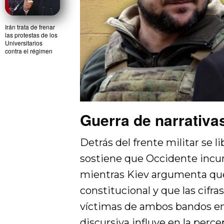
Irán trata de frenar
las protestas de los
Universitarios
contra el régimen
Guerra de narrativa
Detrás del frente militar se li
sostiene que Occidente incu
mientras Kiev argumenta que
constitucional y que las cifr
víctimas de ambos bandos en
discursiva influye en la perce